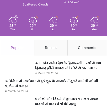
1.04 km/h
Scattered Clouds
23
29
29
30
29
℃
℃
℃
℃
℃
Thu
Fri
Sat
Sun
Mon
Popular
Recent
Comments
उत्तराखंड समेत देश के हिमालयी राज्यों में 188
हिमनद झीलें आपदा की दृष्टि से खतरनाक
March 26, 2024
ऋषिकेश में स्वर्णकार से हुई लूट के मामले में दूसरे आरोपी को भी
पुलिस ने पकड़ा
March 24, 2024
चमोली और टिहरी में हुए अलग अलग सड़क
हादसों में चार लोगों की मृत्यु