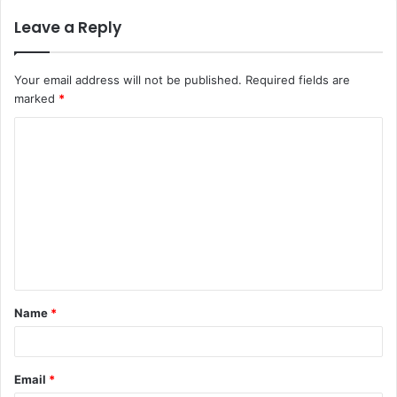
Leave a Reply
Your email address will not be published.
Required fields are
marked
*
C
o
m
m
e
n
t
Name
*
*
Email
*