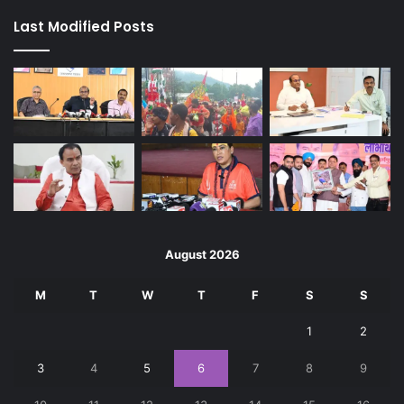
Last Modified Posts
August 2026
M
T
W
T
F
S
S
1
2
3
4
5
6
7
8
9