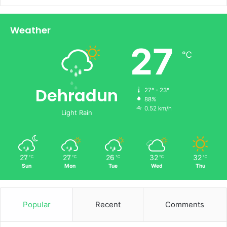
Weather
27
℃
Dehradun
27º - 23º
88%
0.52 km/h
Light Rain
27
27
26
32
32
℃
℃
℃
℃
℃
Sun
Mon
Tue
Wed
Thu
Popular
Recent
Comments