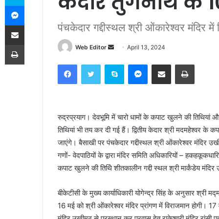
केदार तुंगनाथ के 
Messenger
पंचकेदार गद्दीस्थल श्री ओंकारेश्वर मंदिर में
Share via Email
Print
Web Editor
S
April 13, 2024
e
Facebook
Twitter
Skype
Messenger
Share via Email
Print
n
d
a
n
रुद्रप्रयाग। देवभूमि में चारो धामों के कपाट खुलने की तिथियां औ
e
तिथियां भी तय कर दी गई हैं। द्वितीय केदार श्री मदमहेश्वर के
m
a
जाएंगे। बैसाखी पर पंचकेदार गद्दीस्थल श्री ओंकारेश्वर मंदिर उख
i
गणों- वेदपाठियों के द्वारा मंदिर समिति अधिकारियों – हकहकूकधार
l
कपाट खुलने की तिथिे शीतकालीन गद्दी स्थल श्री मार्कंडेय मंदिर
बीकेटीसी के मुख्य कार्याधिकारी योगेन्द्र सिंह के अनुसार श्री म
16 मई को श्री ओंकारेश्वर मंदिर प्रांगण में विराजमान होगी। 17 
मंदिर उखीमठ से प्रस्थान कर प्रवास हेतु राकेश्वरी मंदिर रांसी पह