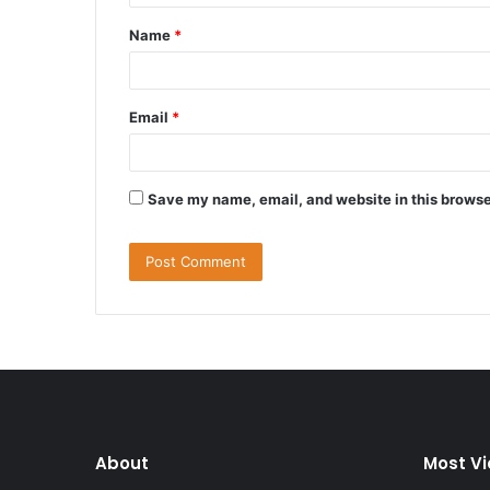
t
Name
*
*
Email
*
Save my name, email, and website in this browse
About
Most V