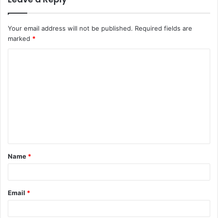
Your email address will not be published.
Required fields are
marked
*
C
o
m
m
e
n
t
Name
*
*
Email
*