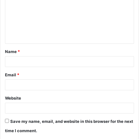
m
m
e
n
t
Name
*
*
Email
*
Website
Save my name, email, and website in this browser for the next
time I comment.