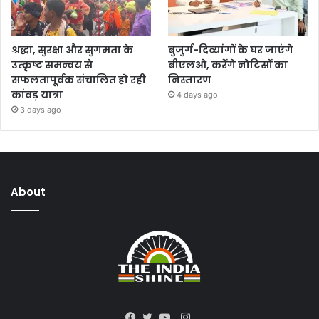
श्रद्धा, सुरक्षा और सुगमता के
बुजुर्ग-दिव्यांगों के घर जाएंगे
उत्कृष्ट समन्वय से
बीएलओ, करेंगे नोटिसों का
सफलतापूर्वक संचालित हो रही
निस्तारण
कांवड़ यात्रा
4 days ago
3 days ago
About
Instagram