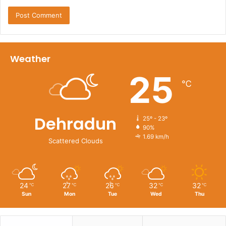
Weather
25
℃
Dehradun
25º - 23º
90%
1.69 km/h
Scattered Clouds
24
27
26
32
32
℃
℃
℃
℃
℃
Sun
Mon
Tue
Wed
Thu