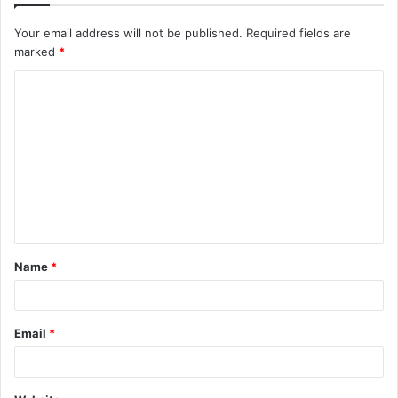
Your email address will not be published.
Required fields are
marked
*
C
o
m
m
e
n
t
Name
*
*
Email
*