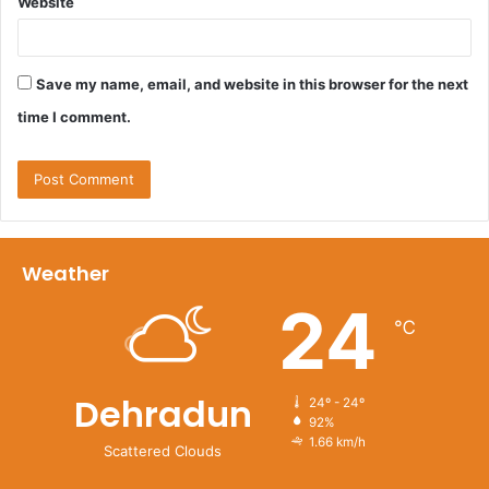
Website
Save my name, email, and website in this browser for the next
time I comment.
Weather
24
℃
Dehradun
24º - 24º
92%
1.66 km/h
Scattered Clouds