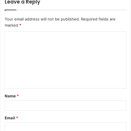
Leave a Reply
Your email address will not be published.
Required fields are
marked
*
C
o
m
m
e
n
t
Name
*
*
Email
*