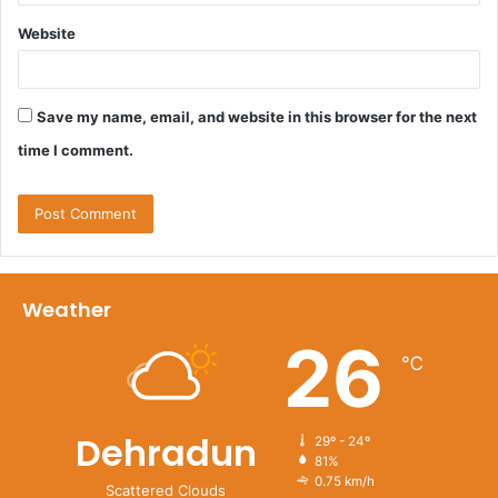
Website
Save my name, email, and website in this browser for the next
time I comment.
Weather
26
℃
Dehradun
29º - 24º
81%
0.75 km/h
Scattered Clouds