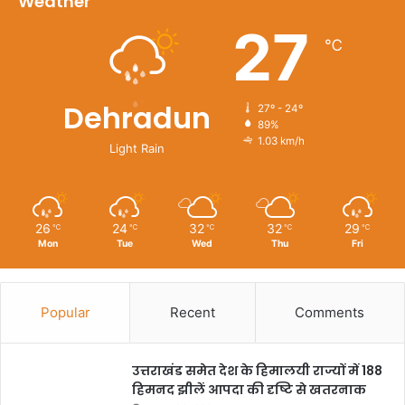
Weather
27
℃
Dehradun
27º - 24º
89%
1.03 km/h
Light Rain
26
24
32
32
29
℃
℃
℃
℃
℃
Mon
Tue
Wed
Thu
Fri
Popular
Recent
Comments
उत्तराखंड समेत देश के हिमालयी राज्यों में 188
हिमनद झीलें आपदा की दृष्टि से खतरनाक