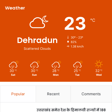
Weather
23
℃
Dehradun
30º - 23º
82%
1.38 km/h
Scattered Clouds
30
30
28
25
32
℃
℃
℃
℃
℃
Sat
Sun
Mon
Tue
Wed
Popular
Recent
Comments
उत्तराखंड समेत देश के हिमालयी राज्यों में 188