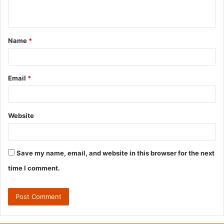
n
t
Name
*
*
Email
*
Website
Save my name, email, and website in this browser for the next
time I comment.