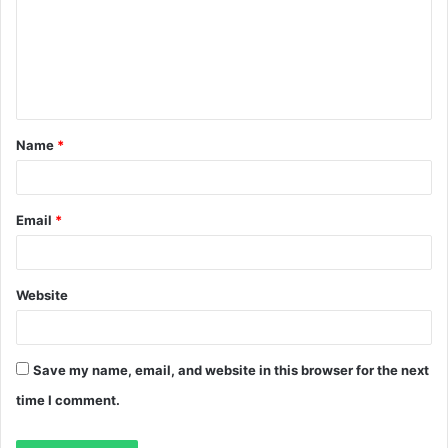
m
e
n
t
Name
*
*
Email
*
Website
Save my name, email, and website in this browser for the next
time I comment.