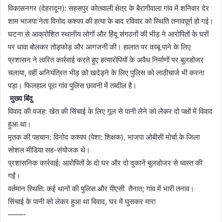
विकासनगर (देहरादून): सहसपुर कोतवाली क्षेत्र के बैरागीवाला गांव में शनिवार देर
n
शाम भाजपा नेता विनोद कश्यप की हत्या के बाद रविवार को स्थिति तनावपूर्ण हो गई।
d
घटना से आक्रोशित स्थानीय लोगों और हिंदू संगठनों की भीड़ ने आरोपितों के घरों
a
n
पर धावा बोलकर तोड़फोड़ और आगजनी की। हालात पर काबू पाने के लिए
e
प्रशासन ने त्वरित कार्रवाई करते हुए हत्यारोपियों के अवैध निर्माणों पर बुलडोजर
m
चलाया, वहीं अनियंत्रित भीड़ को खदेड़ने के लिए पुलिस को लाठीचार्ज भी करना
a
पड़ा। फिलहाल पूरा गांव पुलिस छावनी में तब्दील है।
i
​
मुख्य बिंदु
l
​विवाद की वजह: खेत की सिंचाई के लिए गूल से पानी लेने को लेकर दो पक्षों में विवाद
हुआ था।
​मृतक की पहचान: विनोद कश्यप (पेशा: शिक्षक), भाजपा ओबीसी मोर्चा के जिला
सोशल मीडिया सह-संयोजक थे।
​प्रशासनिक कार्रवाई: आरोपितों के दो घर और दो दुकानें बुलडोजर से ध्वस्त की
गईं।
​वर्तमान स्थिति: कई थानों की पुलिस और पीएसी तैनात; गांव में भारी तनाव।
सिंचाई के पानी को लेकर हुआ था विवाद, घर में घुसकर मारा
​——-