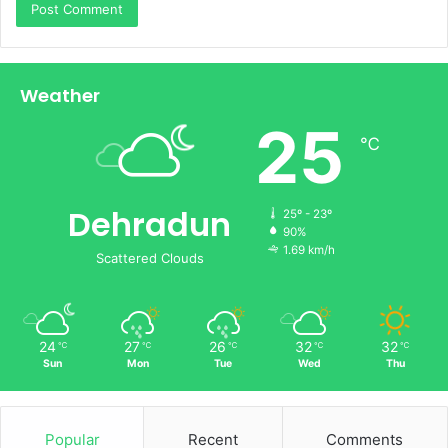
Weather
25
℃
Dehradun
25º - 23º
90%
1.69 km/h
Scattered Clouds
24
27
26
32
32
℃
℃
℃
℃
℃
Sun
Mon
Tue
Wed
Thu
Popular
Recent
Comments