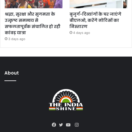
श्रद्धा, सुरक्षा और सुगमता के
बुजुर्ग-दिव्यांगों के घर जाएंगे
उत्कृष्ट समन्वय से
बीएलओ, करेंगे नोटिसों का
सफलतापूर्वक संचालित हो रही
निस्तारण
कांवड़ यात्रा
4 days ago
3 days ago
About
Instagram