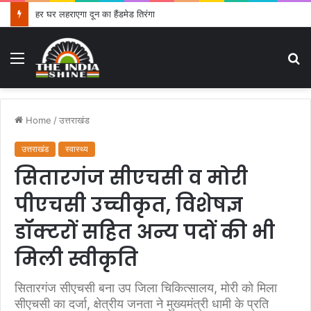
हर घर लहराएगा दून का हैंडमेड तिरंगा
Menu
S
fo
Home
/
उत्तराखंड
उत्तराखंड
स्वास्थ्य
सितारगंज सीएचसी व मोरी
पीएचसी उच्चीकृत, विशेषज्ञ
डॉक्टरों सहित अन्य पदों की भी
मिली स्वीकृति
सितारगंज सीएचसी बना उप जिला चिकित्सालय, मोरी को मिला
सीएचसी का दर्जा, क्षेत्रीय जनता ने मुख्यमंत्री धामी के प्रति