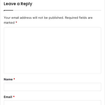
Leave a Reply
Your email address will not be published.
Required fields are
marked
*
C
o
m
m
e
n
t
Name
*
*
Email
*