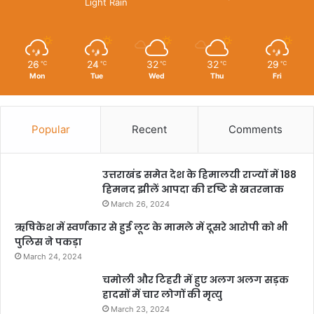
Light Rain
26
24
32
32
29
℃
℃
℃
℃
℃
Mon
Tue
Wed
Thu
Fri
Popular
Recent
Comments
उत्तराखंड समेत देश के हिमालयी राज्यों में 188
हिमनद झीलें आपदा की दृष्टि से खतरनाक
March 26, 2024
ऋषिकेश में स्वर्णकार से हुई लूट के मामले में दूसरे आरोपी को भी
पुलिस ने पकड़ा
March 24, 2024
चमोली और टिहरी में हुए अलग अलग सड़क
हादसों में चार लोगों की मृत्यु
March 23, 2024