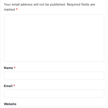
Your email address will not be published.
Required fields are
marked
*
C
o
m
m
e
n
t
Name
*
*
Email
*
Website