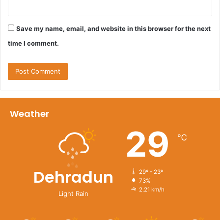
Save my name, email, and website in this browser for the next
time I comment.
Weather
29
℃
Dehradun
29º - 23º
73%
2.21 km/h
Light Rain