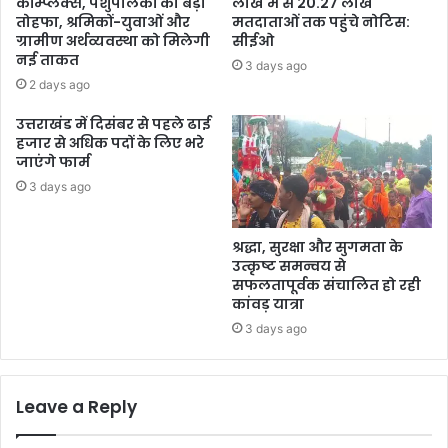
कॉम्प्लेक्स, पशुपालकों को बड़ा
लाख में से 20.27 लाख
तोहफा, श्रमिकों-युवाओं और
मतदाताओं तक पहुंचे नोटिस:
ग्रामीण अर्थव्यवस्था को मिलेगी
सीईओ
नई ताकत
3 days ago
2 days ago
उत्तराखंड में दिसंबर से पहले ढाई
हजार से अधिक पदों के लिए भरे
जाएंगे फार्म
3 days ago
श्रद्धा, सुरक्षा और सुगमता के
उत्कृष्ट समन्वय से
सफलतापूर्वक संचालित हो रही
कांवड़ यात्रा
3 days ago
Leave a Reply