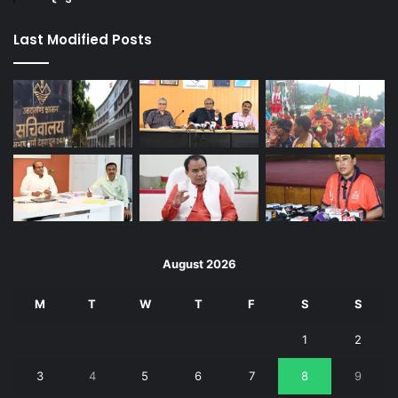
Last Modified Posts
August 2026
M
T
W
T
F
S
S
1
2
3
4
5
6
7
8
9