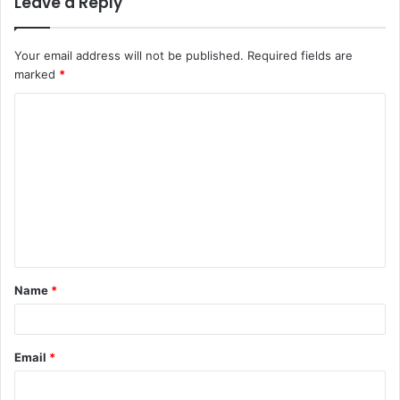
Leave a Reply
Your email address will not be published.
Required fields are
marked
*
C
o
m
m
e
n
t
Name
*
*
Email
*