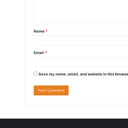
e
n
t
Name
*
*
Email
*
Save my name, email, and website in this browse