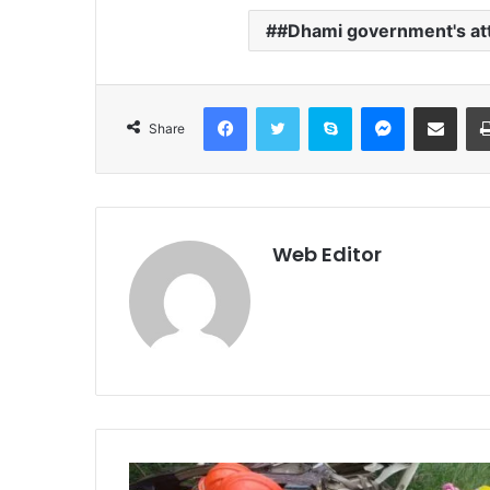
#Dhami government's att
Facebook
Twitter
Skype
Messenger
Share via Email
Share
Web Editor