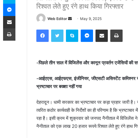
Messenger
रिश्वत लेते हुए रंगे हाथ किया गिरफ्तार
Share via Email
Web Editor
S
May 9, 2025
e
Print
Facebook
Twitter
Skype
Messenger
Share via Email
Print
n
d
a
n
-पिछले तीन साल में विजिलेंस और कानून प्रवर्तन एजेंसियों की 
e
m
a
-आईएएस, आईएफएस, इंजीनियर, जीएसटी असिस्टेंट कमिश्नर सहि
i
भ्रष्टाचार पर बख्शा नहीं गया
l
देहरादून। धामी सरकार का भ्रष्टाचार पर कड़ा प्रहार जारी है।
त्वरित कठोर कार्यवाही के निर्देशों का ही परिणाम है कि भ्रष्टाचार म
रहा है। इसी क्रम में शुक्रवार को जनपद नैनीताल में विजिलेंस ने
नैनीताल को एक लाख 20 हजार रूपये रिश्वत लेते हुए रंगे हाथ गि