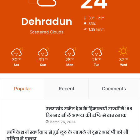
24
Dehradun
30º - 23º
83%
1.39 km/h
Scattered Clouds
30
30
28
25
32
℃
℃
℃
℃
℃
Sat
Sun
Mon
Tue
Wed
Popular
Recent
Comments
उत्तराखंड समेत देश के हिमालयी राज्यों में 188
हिमनद झीलें आपदा की दृष्टि से खतरनाक
March 26, 2024
ऋषिकेश में स्वर्णकार से हुई लूट के मामले में दूसरे आरोपी को भी
पुलिस ने पकड़ा