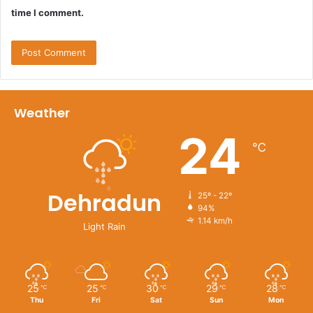
time I comment.
Weather
24
℃
Dehradun
25º - 22º
94%
1.14 km/h
Light Rain
25
25
30
29
28
℃
℃
℃
℃
℃
Thu
Fri
Sat
Sun
Mon