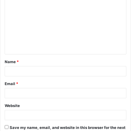
C
o
m
m
e
n
t
Name
*
*
Email
*
Website
Save my name, email, and website in this browser for the next