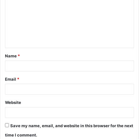
o
m
m
e
n
t
Name
*
*
Email
*
Website
Save my name, email, and website in this browser for the next
time I comment.