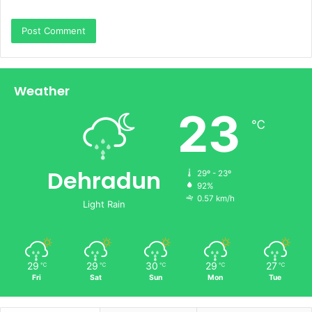
Weather
23
℃
Dehradun
29º - 23º
92%
0.57 km/h
Light Rain
29
29
30
29
27
℃
℃
℃
℃
℃
Fri
Sat
Sun
Mon
Tue