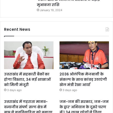
मुआवजा राशि
January 19, 2024
Recent News
उत्तराखंड में सहकारी बैंकों का
2036 ओलंपिक मेजबानी के
होगा विस्तार, 34 नई शाखाओं
संकल्प के साथ कांवड़ उठाएंगी
को मिली मंजूरी
खेल मंत्री रेखा आर्या
3 days ago
3 days ago
उत्तराखंड में गहराता मानव-
जन-जन की सरकार, जन-जन
वन्यजीव संघर्ष: सल्ट क्षेत्र में
के द्वार’ अभियान के दूसरे चरण
बाघ ने नवविवाहिता को बनाया
में 1.34 लाख लोगों ने लिया