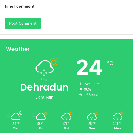
time I comment.
Weather
24
℃
Dehradun
24º - 23º
96%
1.63 km/h
Light Rain
24
30
31
29
29
℃
℃
℃
℃
℃
Thu
Fri
Sat
Sun
Mon