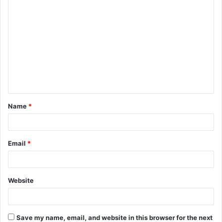
C
o
m
m
e
n
t
Name
*
*
Email
*
Website
Save my name, email, and website in this browser for the next