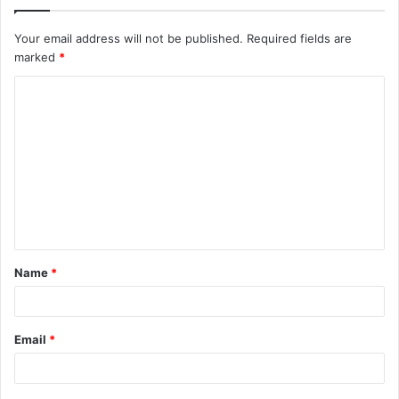
Your email address will not be published.
Required fields are
marked
*
C
o
m
m
e
n
t
Name
*
*
Email
*