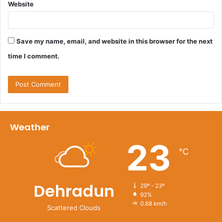
Website
Save my name, email, and website in this browser for the next
time I comment.
Weather
23
℃
Dehradun
29º - 23º
92%
0.68 km/h
Scattered Clouds