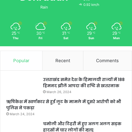
0.92 km/h
Rain
25
30
31
29
29
℃
℃
℃
℃
℃
Thu
Fri
Sat
Sun
Mon
Popular
Recent
Comments
उत्तराखंड समेत देश के हिमालयी राज्यों में 188
हिमनद झीलें आपदा की दृष्टि से खतरनाक
March 26, 2024
ऋषिकेश में स्वर्णकार से हुई लूट के मामले में दूसरे आरोपी को भी
पुलिस ने पकड़ा
March 24, 2024
चमोली और टिहरी में हुए अलग अलग सड़क
हादसों में चार लोगों की मृत्यु