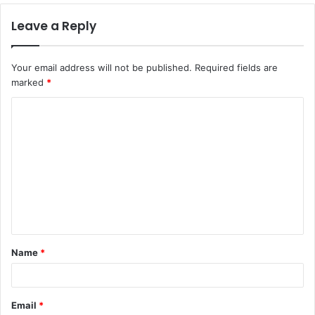
Leave a Reply
Your email address will not be published.
Required fields are
marked
*
C
o
m
m
e
n
t
Name
*
*
Email
*