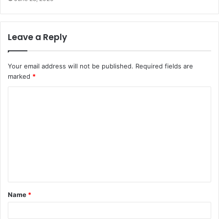
Leave a Reply
Your email address will not be published.
Required fields are
marked
*
C
o
m
m
e
n
t
Name
*
*