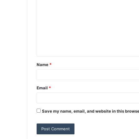
C
o
m
m
e
n
t
Name
*
*
Email
*
Save my name, email, and website in this browse