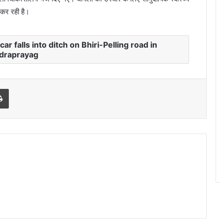
 कर रही है।
ar falls into ditch on Bhiri-Pelling road in
draprayag
Print