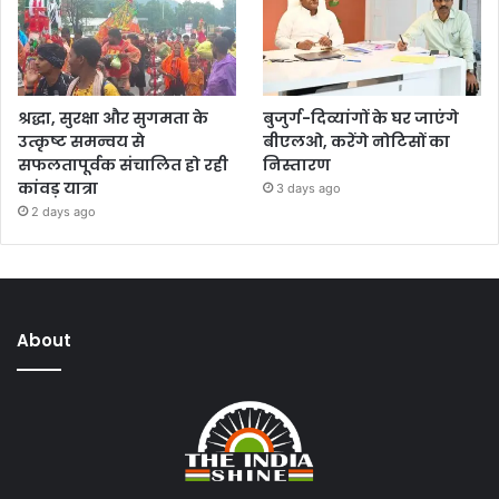
श्रद्धा, सुरक्षा और सुगमता के
बुजुर्ग-दिव्यांगों के घर जाएंगे
उत्कृष्ट समन्वय से
बीएलओ, करेंगे नोटिसों का
सफलतापूर्वक संचालित हो रही
निस्तारण
कांवड़ यात्रा
3 days ago
2 days ago
About