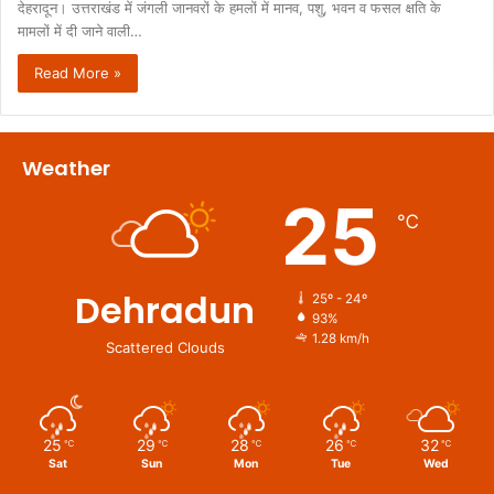
देहरादून। उत्तराखंड में जंगली जानवरों के हमलों में मानव, पशु, भवन व फसल क्षति के
मामलों में दी जाने वाली…
Read More »
Weather
25
℃
Dehradun
25º - 24º
93%
1.28 km/h
Scattered Clouds
25
29
28
26
32
℃
℃
℃
℃
℃
Sat
Sun
Mon
Tue
Wed