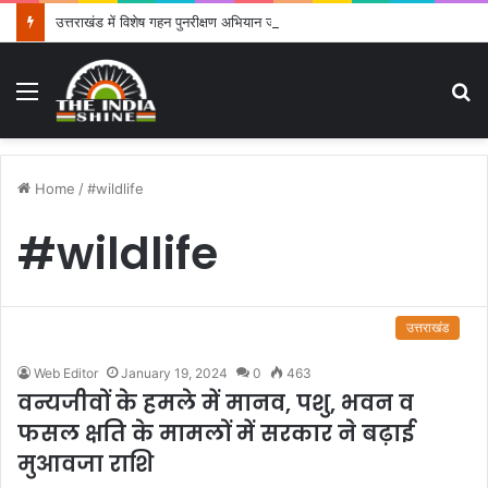
उत्तराखंड में विशेष गहन पुनरीक्षण अभियान जारी, 24.30 लाख में से 20.27 लाख मतदाताओं तक पहुंचे नोटिस: सीईओ
Menu
S
fo
Home
/
#wildlife
#wildlife
उत्तराखंड
Web Editor
January 19, 2024
0
463
वन्यजीवों के हमले में मानव, पशु, भवन व
फसल क्षति के मामलों में सरकार ने बढ़ाई
मुआवजा राशि