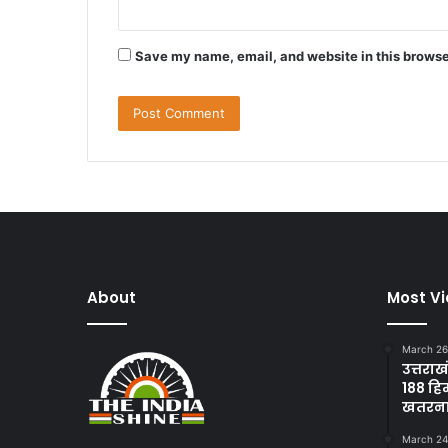
Save my name, email, and website in this browse
About
Most V
March 26
उत्तराख
188 हि
खतरन
March 24