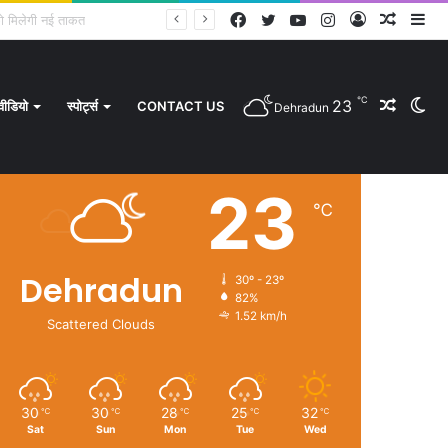
Facebook
Twitter
YouTube
Instagram
Log
Rando
Si
In
Article
℃
23
Rando
Sw
वीडियो
स्पोर्ट्स
CONTACT US
Dehradun
Weather
23
℃
Article
sk
Dehradun
30º - 23º
82%
1.52 km/h
Scattered Clouds
30
30
28
25
32
℃
℃
℃
℃
℃
Sat
Sun
Mon
Tue
Wed