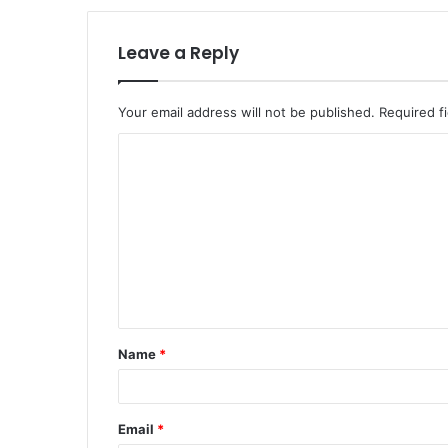
Leave a Reply
Your email address will not be published.
Required f
C
o
m
m
e
n
t
Name
*
*
Email
*