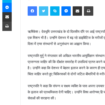
Messenger
e
Facebook
Twitter
Skype
Messenger
Share via Email
Print
n
Share via Email
d
a
Print
n
ऋषिकेश। देवभूमि उत्तराखंड के दो दिवसीय दौरे पर आई राष्ट्रपति द
e
एक मिशन भी है। उन्होंने देशभर में बढ़ रहे डाइबिटिज के मरीजों
m
a
दिशा में एम्स संस्थानों से अनुसंधान का आह्वान किया।
i
l
राष्ट्रपति मुर्मु ने मंगलवार को अखिल भारतीय आयुर्विज्ञान संस्थान( 
प्रसन्नता जाहिर की कि दीक्षांत समारोह में उपाधियां प्राप्त
है। उन्होंने कहा कि देशभर में बेहतर इलाज करने के कारण ही एम्स स
चिंता जाहिर करते हुए चिकित्सकों से दोनों जटिल बीमारियों से म
राष्ट्रपति ने कहा कि संपन्न व सक्षम व्यक्ति के पास अपना उपचार क
के इलाज को प्राथमिकता देनी चाहिए। उन्होंने विश्व आरोग्यम् हि
सेवाओं की सराहना की।