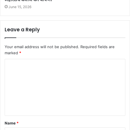
June 15, 2026
Leave a Reply
Your email address will not be published.
Required fields are
marked
*
C
o
m
m
e
n
t
Name
*
*