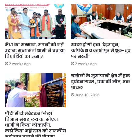
मेधा का सम्मान, सपनों को नई
स्वच्छ होगी हवा: देहरादून,
उड़ान; मुख्यमंत्री धामी ने बढ़ाया
ऋषिकेश व काशीपुर में धूल-धुएं
विद्यार्थियों का उत्साह
पर सख्ती
2 weeks ago
2 weeks ago
चमोली के मूसापानी क्षेत्र में ट्रक
दुर्घटनाग्रस्त , एक की मौत, एक
घायल
June 10, 2026
पौड़ी में डॉ.अंबेडकर जिला
विज्ञान संग्रहालय का सीएम
धामी ने किया लोकार्पण,
कंडोलिया महोत्सव को राजकीय
महोत्सव बनाने की घोषणा