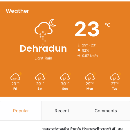
Weather
23
℃
Dehradun
29º - 23º
92%
0.57 km/h
Light Rain
29
29
30
29
27
℃
℃
℃
℃
℃
Fri
Sat
Sun
Mon
Tue
Popular
Recent
Comments
उत्तराखंड समेत देश के हिमालयी राज्यों में 188