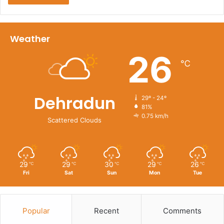
Weather
26
℃
Dehradun
29º - 24º
81%
0.75 km/h
Scattered Clouds
29
29
30
29
26
℃
℃
℃
℃
℃
Fri
Sat
Sun
Mon
Tue
Popular
Recent
Comments