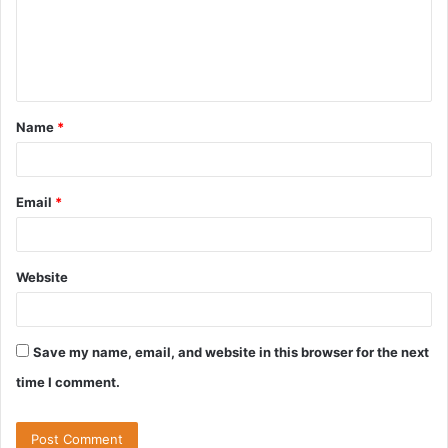
m
e
n
t
Name
*
*
Email
*
Website
Save my name, email, and website in this browser for the next
time I comment.