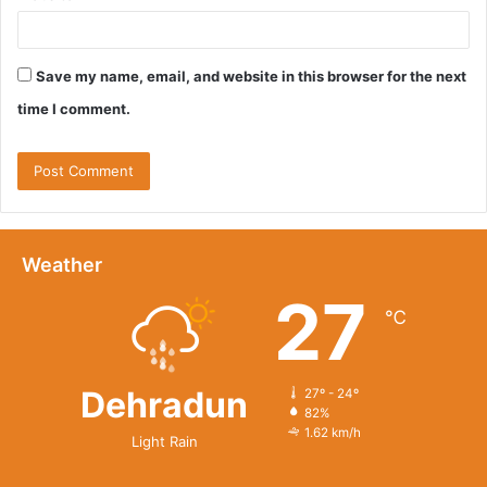
Save my name, email, and website in this browser for the next
time I comment.
Weather
27
℃
Dehradun
27º - 24º
82%
1.62 km/h
Light Rain