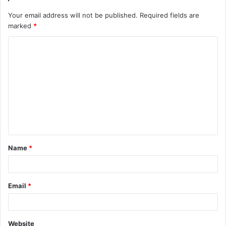
Your email address will not be published.
Required fields are
marked
*
C
o
m
m
e
n
t
Name
*
*
Email
*
Website