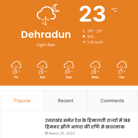
23
℃
Dehradun
29º - 23º
91%
1.05 km/h
Light Rain
29
29
30
29
27
℃
℃
℃
℃
℃
Fri
Sat
Sun
Mon
Tue
Popular
Recent
Comments
उत्तराखंड समेत देश के हिमालयी राज्यों में 188
हिमनद झीलें आपदा की दृष्टि से खतरनाक
March 26, 2024