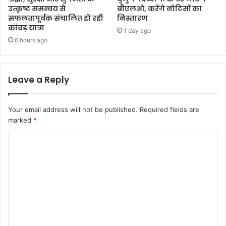
उत्कृष्ट समन्वय से
बीएलओ, करेंगे नोटिसों का
सफलतापूर्वक संचालित हो रही
निस्तारण
कांवड़ यात्रा
1 day ago
6 hours ago
Leave a Reply
Your email address will not be published.
Required fields are
marked
*
C
o
m
m
e
n