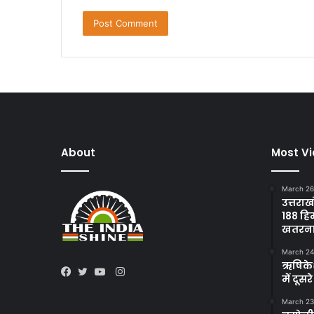
About
Most V
March 26
उत्तराख
188 हि
खतरन
March 24
ऋषिकेश 
Instagram
में दूस
Facebook
Twitter
YouTube
March 23