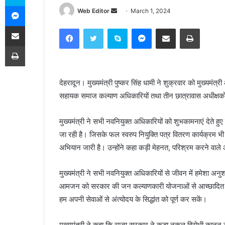
Messenger
Web Editor
S
March 1, 2024
e
Share via Email
Facebook
Twitter
Skype
Messenger
Share via Email
Print
n
Print
d
a
n
देहरादून। मुख्यमंत्री पुष्कर सिंह धामी ने शुक्रवार को मुख्य
e
सहायक समाज कल्याण अधिकारियों तथा तीन छात्रावास अधीक्षकों
m
a
i
मुख्यमंत्री ने सभी नवनियुक्त अधिकारियों को शुभकामनाएं देते हुए 
l
जा रही है। जिसके फल स्वरुप नियुक्ति पत्र वितरण कार्यक्रम भी नि
अभियान जारी है। उन्होंने कहा कड़ी मेहनत, परिश्रम करने वाले 
मुख्यमंत्री ने सभी नवनियुक्त अधिकारियों से जीवन में हमेशा अ
आमजन को सरकार की जन कल्याणकारी योजनाओं से आच्छादित करव
हम अपनी सेवाओं से अंत्योदय के सिद्धांत को पूर्ण कर सकें।
मुख्यमंत्री ने कहा कि राज्य सरकार ने कड़ा नकल विरोधी का