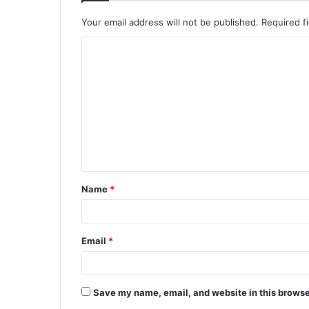
Your email address will not be published.
Required f
C
o
m
m
e
n
t
Name
*
*
Email
*
Save my name, email, and website in this browse