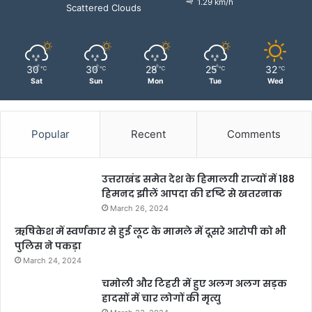
1.29 km/h
Scattered Clouds
30
30
28
25
32
℃
℃
℃
℃
℃
Sat
Sun
Mon
Tue
Wed
Popular
Recent
Comments
उत्तराखंड समेत देश के हिमालयी राज्यों में 188
हिमनद झीलें आपदा की दृष्टि से खतरनाक
March 26, 2024
ऋषिकेश में स्वर्णकार से हुई लूट के मामले में दूसरे आरोपी को भी
पुलिस ने पकड़ा
March 24, 2024
चमोली और टिहरी में हुए अलग अलग सड़क
हादसों में चार लोगों की मृत्यु