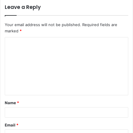
Leave a Reply
Your email address will not be published.
Required fields are
marked
*
C
o
m
m
e
n
t
Name
*
*
Email
*