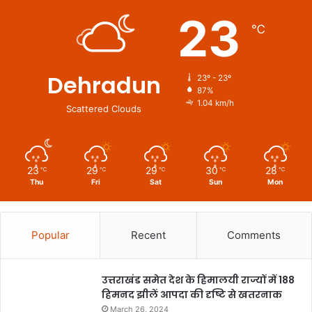
23
℃
Dehradun
23º - 23º
87%
1.04 km/h
Scattered Clouds
23
29
29
30
28
℃
℃
℃
℃
℃
Thu
Fri
Sat
Sun
Mon
Popular
Recent
Comments
उत्तराखंड समेत देश के हिमालयी राज्यों में 188
हिमनद झीलें आपदा की दृष्टि से खतरनाक
March 26, 2024