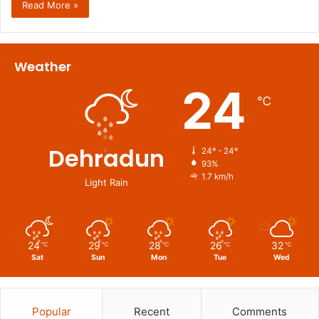
Read More »
Weather
24
℃
Dehradun
24º - 24º
93%
1.7 km/h
Light Rain
24
29
28
26
32
℃
℃
℃
℃
℃
Sat
Sun
Mon
Tue
Wed
Popular
Recent
Comments