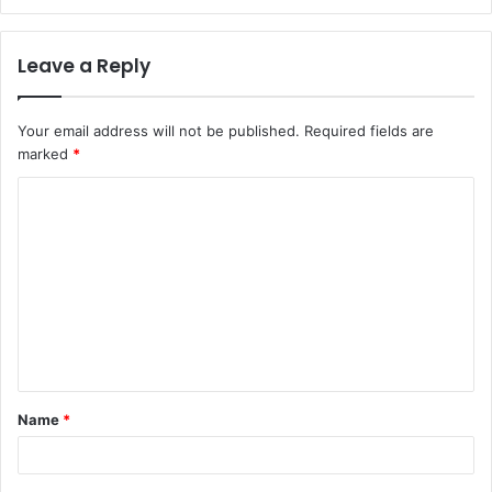
Leave a Reply
Your email address will not be published.
Required fields are
marked
*
C
o
m
m
e
n
t
Name
*
*