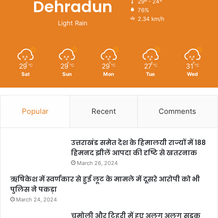
Dehradun
29º - 24º
76%
2.34 km/h
Light Rain
29
29
29
27
31
℃
℃
℃
℃
℃
Sat
Sun
Mon
Tue
Wed
Popular
Recent
Comments
उत्तराखंड समेत देश के हिमालयी राज्यों में 188
हिमनद झीलें आपदा की दृष्टि से खतरनाक
March 26, 2024
ऋषिकेश में स्वर्णकार से हुई लूट के मामले में दूसरे आरोपी को भी
पुलिस ने पकड़ा
March 24, 2024
चमोली और टिहरी में हुए अलग अलग सड़क