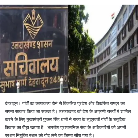
e
n
d
a
n
e
m
a
i
l
देहरादून। गांवों का कायाकल्प होने से विकसित प्रदेश और विकसित राष्ट्र का
सपना साकार किया जा सकता है। उत्तराखण्ड को देश के अग्रणी राज्यों में शामिल
करने के लिए मुख्यमंत्री पुष्कर सिंह धामी ने राज्य के सुदूरवर्ती गांवों के चतुर्दिक
विकास का बीड़ा उठाया है। भारतीय प्रशासनिक सेवा के अधिकारियों को अपनी
प्रथम नियुक्ति स्थल को गोद लेने का जिम्मा सौंपा गया है।