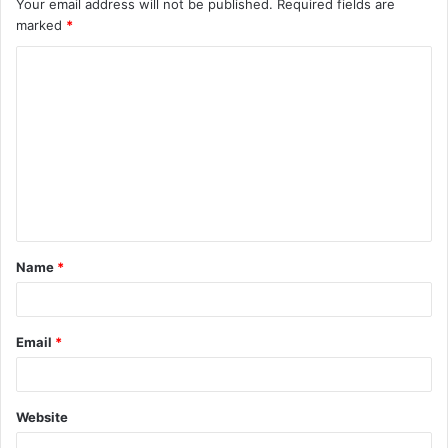
Your email address will not be published.
Required fields are
marked
*
C
o
m
m
e
n
t
Name
*
*
Email
*
Website