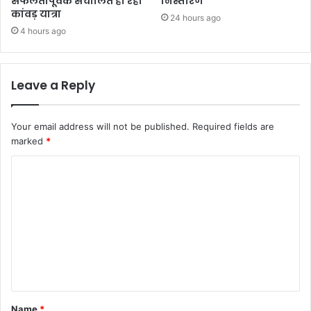
सफलतापूर्वक संचालित हो रही
निस्तारण
कांवड़ यात्रा
24 hours ago
4 hours ago
Leave a Reply
Your email address will not be published.
Required fields are
marked
*
C
o
m
m
e
n
t
Name
*