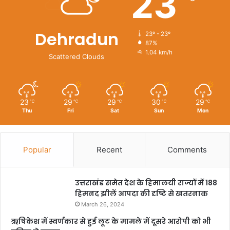
23
Dehradun
23º - 23º
87%
1.04 km/h
Scattered Clouds
23
29
29
30
29
℃
℃
℃
℃
℃
Thu
Fri
Sat
Sun
Mon
Popular
Recent
Comments
उत्तराखंड समेत देश के हिमालयी राज्यों में 188
हिमनद झीलें आपदा की दृष्टि से खतरनाक
March 26, 2024
ऋषिकेश में स्वर्णकार से हुई लूट के मामले में दूसरे आरोपी को भी