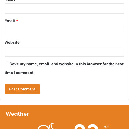
*
Email
*
Website
Save my name, email, and website in this browser for the next
time I comment.
Weather
℃