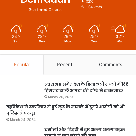
82%
1.04 km/h
Scattered Clouds
28
29
28
28
32
℃
℃
℃
℃
℃
Sat
Sun
Mon
Tue
Wed
Popular
Recent
Comments
उत्तराखंड समेत देश के हिमालयी राज्यों में 188
हिमनद झीलें आपदा की दृष्टि से खतरनाक
March 26, 2024
ऋषिकेश में स्वर्णकार से हुई लूट के मामले में दूसरे आरोपी को भी
पुलिस ने पकड़ा
March 24, 2024
चमोली और टिहरी में हुए अलग अलग सड़क