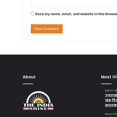
Save my name, email, and website in this browse
About
Most V
March 26
उत्तराख
188 हि
खतरन
March 24