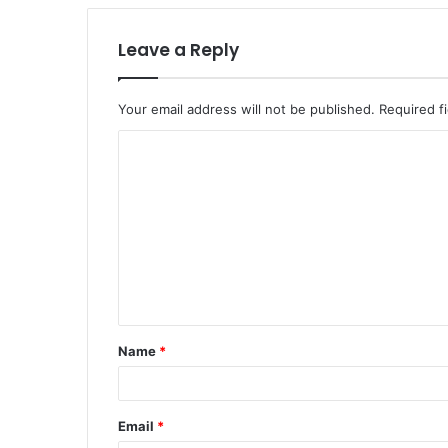
Leave a Reply
Your email address will not be published.
Required f
C
o
m
m
e
n
t
Name
*
*
Email
*