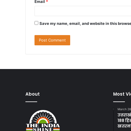
Email
*
Save my name, email, and website in this browse
About
Most V
March 26
उत्तराख
188 हि
खतरन