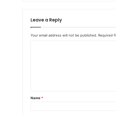
Leave a Reply
Your email address will not be published.
Required f
C
o
m
m
e
n
t
Name
*
*