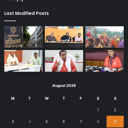
Last Modified Posts
August 2026
M
T
W
T
F
S
S
1
2
3
4
5
6
7
8
9