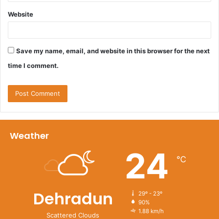
Website
Save my name, email, and website in this browser for the next
time I comment.
Weather
24
℃
Dehradun
29º - 23º
90%
1.88 km/h
Scattered Clouds