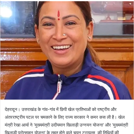
n
d
a
n
e
m
a
i
l
देहरादून। उत्तराखंड के गांव-गांव में छिपी खेल प्रतिभाओं को राष्ट्रीय और
अंतरराष्ट्रीय पटल पर चमकाने के लिए राज्य सरकार ने कमर कस ली है। खेल
मंत्री रेखा आर्या ने ‘मुख्यमंत्री उदीयमान खिलाड़ी उन्नयन योजना’ और ‘मुख्यमंत्री
खिलाड़ी प्रोत्साहन योजना’ के तहत होने वाले चयन ट्रायल्स की तिथियों की