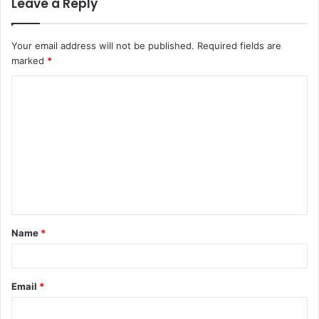
Leave a Reply
Your email address will not be published.
Required fields are
marked
*
C
o
m
m
e
n
t
Name
*
*
Email
*