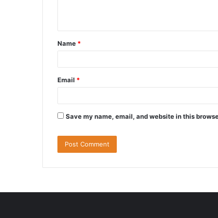
e
n
t
Name
*
*
Email
*
Save my name, email, and website in this browse