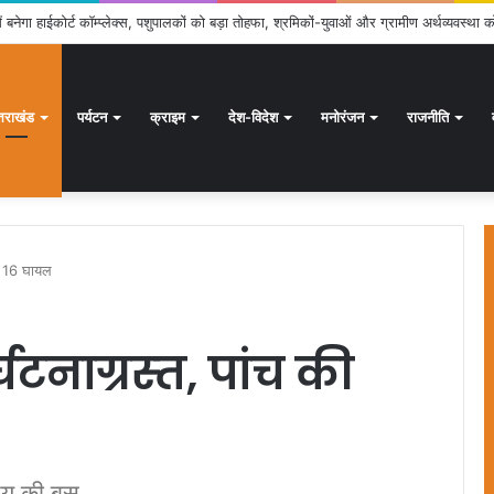
क्षण अभियान जारी, 24.30 लाख में से 20.27 लाख मतदाताओं तक पहुंचे नोटिस: सीईओ
्तराखंड
पर्यटन
क्राइम
देश-विदेश
मनोरंजन
राजनीति
ौत, 16 घायल
र्घटनाग्रस्‍त, पांच की
ओयू की बस