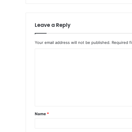
Leave a Reply
Your email address will not be published.
Required f
C
o
m
m
e
n
t
Name
*
*