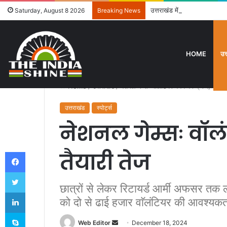
उत्तराखंड में विशेष गहन पुनरी
Saturday, August 8 2026
Breaking News
HOME
उत
Home
/
उत्तराखंड
/
नेशनल गेम्सः वाॅलंटियर बनने का क्रेज, तैयारी
उत्तराखंड
स्पोर्ट्स
नेशनल गेम्सः वाॅल
Facebook
तैयारी तेज
Twitter
छात्रों से लेकर रिटायर्ड आर्मी अफसर तक ला
LinkedIn
को दो से ढाई हजार वाॅलंटियर की आवश्यकत
Skype
Web Editor
S
December 18, 2024