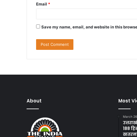
Email
*
Save my name, email, and website in this browse
About
Most V
March 26
उत्तराख
188 हि
खतरन