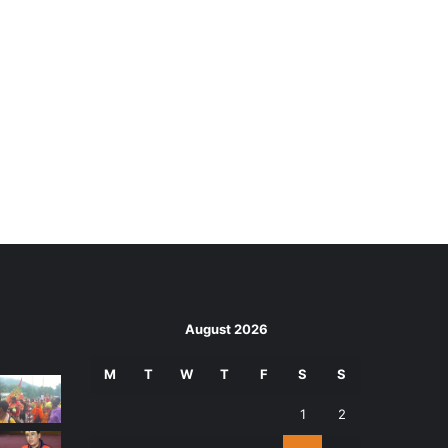
August 2026
M
T
W
T
F
S
S
1
2