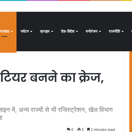
क्षण अभियान जारी, 24.30 लाख में से 20.27 लाख मतदाताओं तक पहुंचे नोटिस: सीईओ
्तराखंड
पर्यटन
क्राइम
देश-विदेश
मनोरंजन
राजनीति
 तेज
ंटियर बनने का क्रेज,
इन में, अन्य राज्यों से भी रजिस्ट्रेशन, खेल विभाग
ा
0
5
2 minutes read