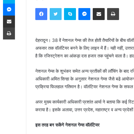
Messenger
e
Facebook
Twitter
Skype
Messenger
Share via Email
Print
n
Share via Email
d
a
Print
n
देहरादून। 38 वें नेशनल गेम्स की तेज होती तैयारियों के बीच वाॅल
e
अफसर तक वाॅलंटियर बनने के लिए लाइन में हैं। यही नहीं, उत्तराख
m
a
है कि रजिस्ट्रेशन का आंकड़ा दस हजार तक पहुंचने वाला है। हाल
i
l
नेशनल गेम्स के शुभंकर समेत अन्य प्रतीकों की लाॅंचिंग के बाद र
अधिकारी अमित सिन्हा के अनुसार नेशनल गेम्स जैसे बडे़ आयोजन
प्रक्रिया फिलहाल गतिमान है। वाॅलंटियर नेशनल गेम्स के सफल
अपर मुख्य कार्यकारी अधिकारी प्रशांत आर्या ने बताया कि कई रिट
कराया है। इसके अलावा, उत्तर प्रदेश, महाराष्ट्र व अन्य प्रदेशों
इस तरह बन सकेंगे नेशनल गेम्स वाॅलंटियर