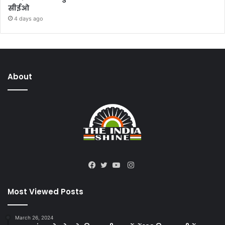
सीईओ
4 days ago
About
Instagram
Facebook
Twitter
YouTube
Most Viewed Posts
March 26, 2024