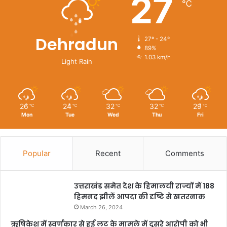
27
℃
Dehradun
27º - 24º
89%
1.03 km/h
Light Rain
26
24
32
32
29
℃
℃
℃
℃
℃
Mon
Tue
Wed
Thu
Fri
Popular
Recent
Comments
उत्तराखंड समेत देश के हिमालयी राज्यों में 188
हिमनद झीलें आपदा की दृष्टि से खतरनाक
March 26, 2024
ऋषिकेश में स्वर्णकार से हुई लूट के मामले में दूसरे आरोपी को भी