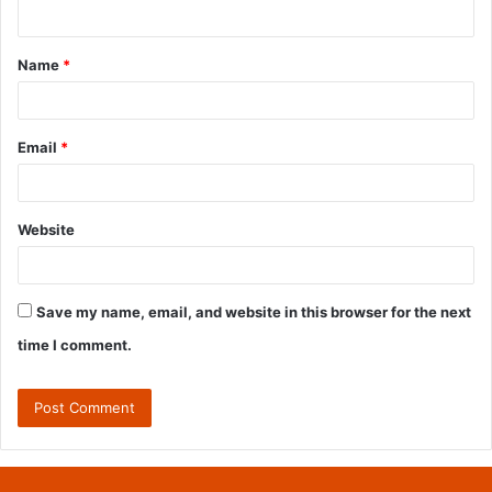
n
t
Name
*
*
Email
*
Website
Save my name, email, and website in this browser for the next
time I comment.