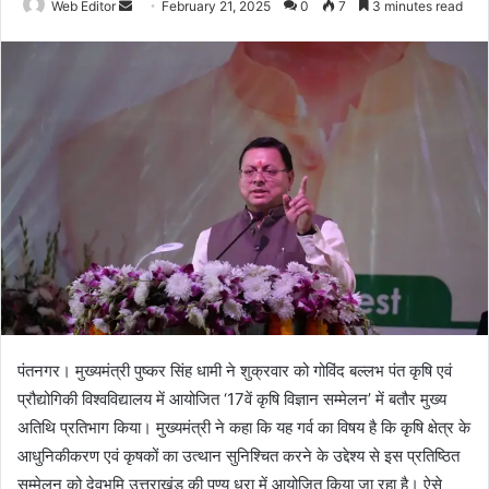
Web Editor
S
February 21, 2025
0
7
3 minutes read
e
n
d
a
n
e
m
a
i
l
पंतनगर। मुख्यमंत्री पुष्कर सिंह धामी ने शुक्रवार को गोविंद बल्लभ पंत कृषि एवं
प्रौद्योगिकी विश्वविद्यालय में आयोजित ‘17वें कृषि विज्ञान सम्मेलन’ में बतौर मुख्य
अतिथि प्रतिभाग किया। मुख्यमंत्री ने कहा कि यह गर्व का विषय है कि कृषि क्षेत्र के
आधुनिकीकरण एवं कृषकों का उत्थान सुनिश्चित करने के उद्देश्य से इस प्रतिष्ठित
सम्मेलन को देवभूमि उत्तराखंड की पुण्य धरा में आयोजित किया जा रहा है। ऐसे