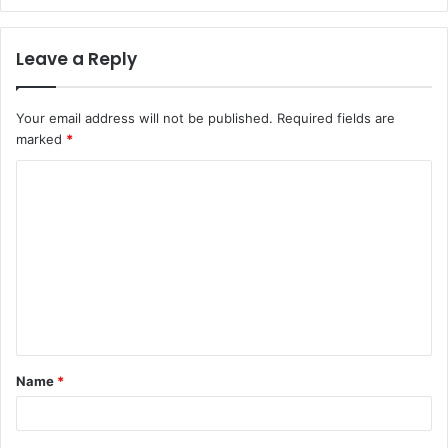
Leave a Reply
Your email address will not be published.
Required fields are
marked
*
C
o
m
m
e
n
t
Name
*
*