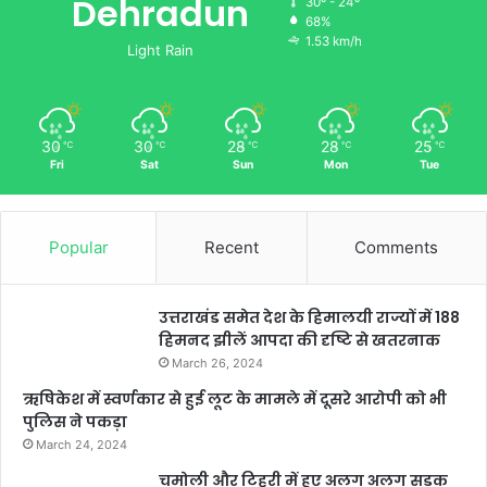
Dehradun
30º - 24º
68%
1.53 km/h
Light Rain
30
30
28
28
25
℃
℃
℃
℃
℃
Fri
Sat
Sun
Mon
Tue
Popular
Recent
Comments
उत्तराखंड समेत देश के हिमालयी राज्यों में 188
हिमनद झीलें आपदा की दृष्टि से खतरनाक
March 26, 2024
ऋषिकेश में स्वर्णकार से हुई लूट के मामले में दूसरे आरोपी को भी
पुलिस ने पकड़ा
March 24, 2024
चमोली और टिहरी में हुए अलग अलग सड़क