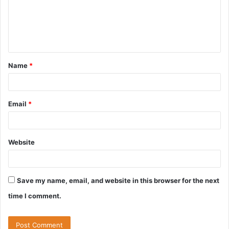
m
e
n
t
Name
*
*
Email
*
Website
Save my name, email, and website in this browser for the next
time I comment.