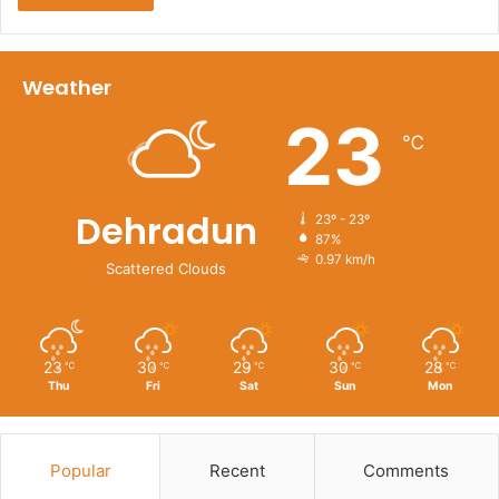
Weather
23
℃
Dehradun
23º - 23º
87%
0.97 km/h
Scattered Clouds
23
30
29
30
28
℃
℃
℃
℃
℃
Thu
Fri
Sat
Sun
Mon
Popular
Recent
Comments