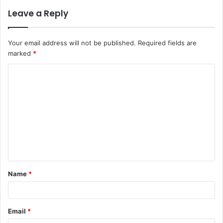
Leave a Reply
Your email address will not be published.
Required fields are
marked
*
C
o
m
m
e
n
t
Name
*
*
Email
*