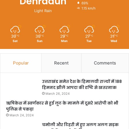
Dehradun
69%
1.15 km/h
Light Rain
30
30
29
27
31
℃
℃
℃
℃
℃
Sat
Sun
Mon
Tue
Wed
Popular
Recent
Comments
उत्तराखंड समेत देश के हिमालयी राज्यों में 188
हिमनद झीलें आपदा की दृष्टि से खतरनाक
March 26, 2024
ऋषिकेश में स्वर्णकार से हुई लूट के मामले में दूसरे आरोपी को भी
पुलिस ने पकड़ा
March 24, 2024
चमोली और टिहरी में हुए अलग अलग सड़क