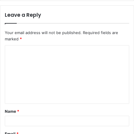
Leave a Reply
Your email address will not be published.
Required fields are
marked
*
C
o
m
m
e
n
t
Name
*
*
Email
*