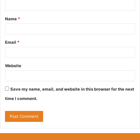
n
t
Name
*
*
Email
*
Website
Save my name, email, and website in this browser for the next
time I comment.